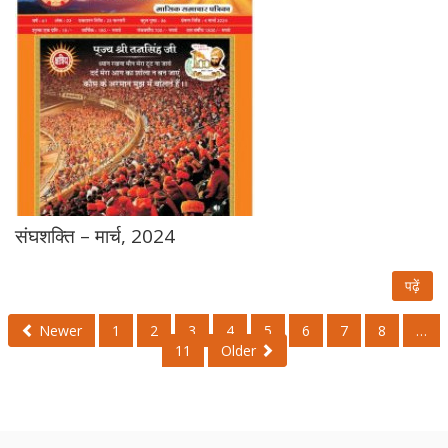
संघशक्ति – मार्च, 2024
पढ़ें
Newer
1
2
3
4
5
6
7
8
…
11
Older