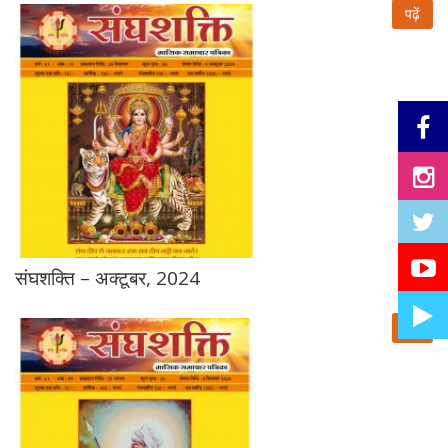
पढ़ें
संघशक्ति – अक्टूबर, 2024
पढ़ें