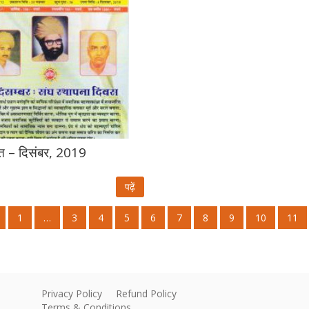
ति – दिसंबर, 2019
पढ़ें
1
…
3
4
5
6
7
8
9
10
11
Privacy Policy
Refund Policy
Terms & Conditions