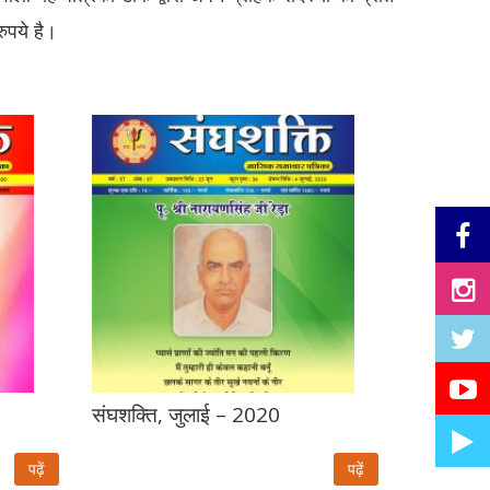
ुपये है।
संघशक्ति, जुलाई – 2020
पढ़ें
पढ़ें