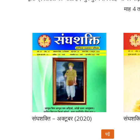
माह 4 त
संघशक्ति – अक्टूबर (2020)
संघशक्
पढ़ें