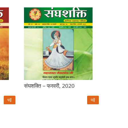
संघशक्ति – फरवरी, 2020
पढ़ें
पढ़ें