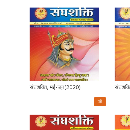
संघशक्ति, मई-जून(2020)
संघशक्
पढ़ें